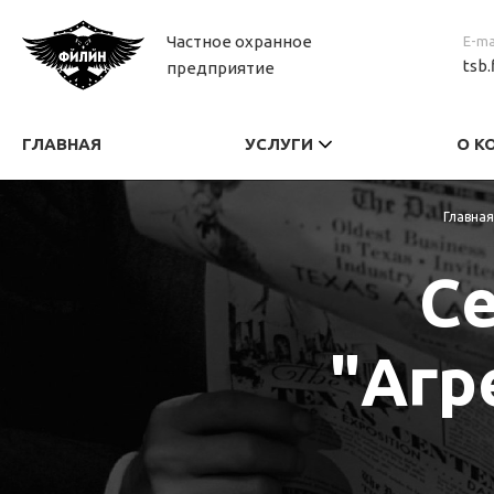
Частное охранное
E-ma
tsb.
предприятие
ГЛАВНАЯ
УСЛУГИ
О К
Главная
Се
"Агр